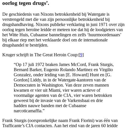
oorlog tegen drugs’.
De geschiedenis van Nixons betrokkenheid bij Watergate is
verstrengeld met die van zijn persoonlijke betrokkenheid bij
drugshandhaving. Nixons publieke verklaring in juni 1971 over zijn
oorlog tegen heroïne leidde er meteen toe dat hij de loodgieters van
het Witte Huis, Cubaanse bannelingen en zelfs ‘huurmoordenaars’
bij elkaar riep met het verklaarde doel om de internationale
drugshandel te bestrijden.
Kruger schrijft in The Great Heroin Coup:[
9
]
“Op 17 juli 1972 braken James McCord, Frank Sturgis,
Bernard Barker, Eugenio Rolando Martinez en Virgilio
Gonzalez, onder leiding van [E. Howard] Hunt en [G.
Gordon] Liddy, in in de Watergate-kantoren van de
Democraten in Washington. Van deze zeven mannen
kwamen er vier uit Miami, vier waren actieve of
voormalige agenten van de CIA, vier waren betrokken
geweest bij de invasie van de Varkensbaai en drie
hadden nauwe banden met de Cubaanse
narcoticamaffia.”
Frank Sturgis (oorspronkelijke naam Frank Fiorini) was één van
Trafficante’s CIA contacten. Aan het eind van de jaren 60 leidde