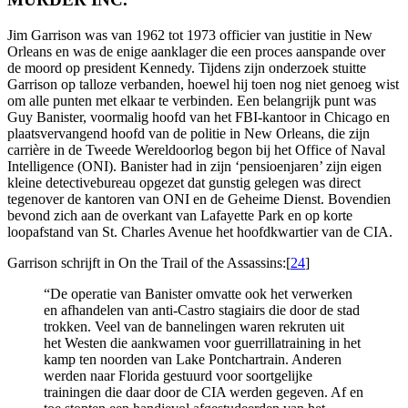
Jim Garrison was van 1962 tot 1973 officier van justitie in New
Orleans en was de enige aanklager die een proces aanspande over
de moord op president Kennedy. Tijdens zijn onderzoek stuitte
Garrison op talloze verbanden, hoewel hij toen nog niet genoeg wist
om alle punten met elkaar te verbinden. Een belangrijk punt was
Guy Banister, voormalig hoofd van het FBI-kantoor in Chicago en
plaatsvervangend hoofd van de politie in New Orleans, die zijn
carrière in de Tweede Wereldoorlog begon bij het Office of Naval
Intelligence (ONI). Banister had in zijn ‘pensioenjaren’ zijn eigen
kleine detectivebureau opgezet dat gunstig gelegen was direct
tegenover de kantoren van ONI en de Geheime Dienst. Bovendien
bevond zich aan de overkant van Lafayette Park en op korte
loopafstand van St. Charles Avenue het hoofdkwartier van de CIA.
Garrison schrijft in On the Trail of the Assassins:[
24
]
“De operatie van Banister omvatte ook het verwerken
en afhandelen van anti-Castro stagiairs die door de stad
trokken. Veel van de bannelingen waren rekruten uit
het Westen die aankwamen voor guerrillatraining in het
kamp ten noorden van Lake Pontchartrain. Anderen
werden naar Florida gestuurd voor soortgelijke
trainingen die daar door de CIA werden gegeven. Af en