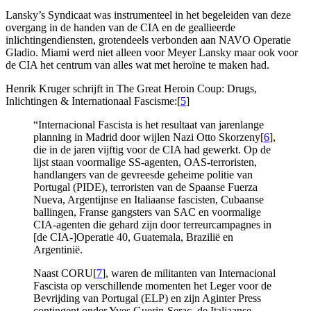
Lansky’s Syndicaat was instrumenteel in het begeleiden van deze
overgang in de handen van de CIA en de geallieerde
inlichtingendiensten, grotendeels verbonden aan NAVO Operatie
Gladio. Miami werd niet alleen voor Meyer Lansky maar ook voor
de CIA het centrum van alles wat met heroïne te maken had.
Henrik Kruger schrijft in The Great Heroin Coup: Drugs,
Inlichtingen & Internationaal Fascisme:[
5
]
“Internacional Fascista is het resultaat van jarenlange
planning in Madrid door wijlen Nazi Otto Skorzeny[
6
],
die in de jaren vijftig voor de CIA had gewerkt. Op de
lijst staan voormalige SS-agenten, OAS-terroristen,
handlangers van de gevreesde geheime politie van
Portugal (PIDE), terroristen van de Spaanse Fuerza
Nueva, Argentijnse en Italiaanse fascisten, Cubaanse
ballingen, Franse gangsters van SAC en voormalige
CIA-agenten die gehard zijn door terreurcampagnes in
[de CIA-]Operatie 40, Guatemala, Brazilië en
Argentinië.
Naast CORU[
7
], waren de militanten van Internacional
Fascista op verschillende momenten het Leger voor de
Bevrijding van Portugal (ELP) en zijn Aginter Press
contingent onder Yves Guerin-Serac, de Italiaanse