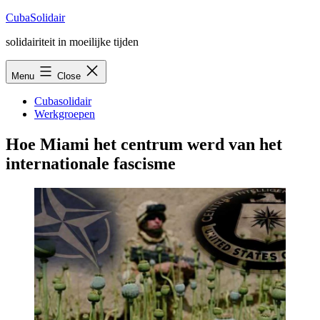
Skip
CubaSolidair
to
solidairiteit in moeilijke tijden
content
Menu
Close
Cubasolidair
Werkgroepen
Hoe Miami het centrum werd van het
internationale fascisme