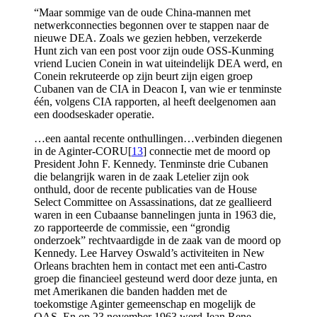
“Maar sommige van de oude China-mannen met
netwerkconnecties begonnen over te stappen naar de
nieuwe DEA. Zoals we gezien hebben, verzekerde
Hunt zich van een post voor zijn oude OSS-Kunming
vriend Lucien Conein in wat uiteindelijk DEA werd, en
Conein rekruteerde op zijn beurt zijn eigen groep
Cubanen van de CIA in Deacon I, van wie er tenminste
één, volgens CIA rapporten, al heeft deelgenomen aan
een doodseskader operatie.
…een aantal recente onthullingen…verbinden diegenen
in de Aginter-CORU[
13
] connectie met de moord op
President John F. Kennedy. Tenminste drie Cubanen
die belangrijk waren in de zaak Letelier zijn ook
onthuld, door de recente publicaties van de House
Select Committee on Assassinations, dat ze geallieerd
waren in een Cubaanse bannelingen junta in 1963 die,
zo rapporteerde de commissie, een “grondig
onderzoek” rechtvaardigde in de zaak van de moord op
Kennedy. Lee Harvey Oswald’s activiteiten in New
Orleans brachten hem in contact met een anti-Castro
groep die financieel gesteund werd door deze junta, en
met Amerikanen die banden hadden met de
toekomstige Aginter gemeenschap en mogelijk de
OAS. En op 23 november 1963 werd Jean Rene