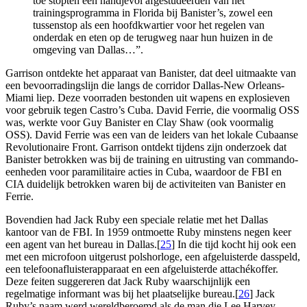
toe stopten een handjevol afgestudeerden van het
trainingsprogramma in Florida bij Banister’s, zowel een
tussenstop als een hoofdkwartier voor het regelen van
onderdak en eten op de terugweg naar hun huizen in de
omgeving van Dallas…”.
Garrison ontdekte het apparaat van Banister, dat deel uitmaakte van
een bevoorradingslijn die langs de corridor Dallas-New Orleans-
Miami liep. Deze voorraden bestonden uit wapens en explosieven
voor gebruik tegen Castro’s Cuba. David Ferrie, die voormalig OSS
was, werkte voor Guy Banister en Clay Shaw (ook voormalig
OSS). David Ferrie was een van de leiders van het lokale Cubaanse
Revolutionaire Front. Garrison ontdekt tijdens zijn onderzoek dat
Banister betrokken was bij de training en uitrusting van commando-
eenheden voor paramilitaire acties in Cuba, waardoor de FBI en
CIA duidelijk betrokken waren bij de activiteiten van Banister en
Ferrie.
Bovendien had Jack Ruby een speciale relatie met het Dallas
kantoor van de FBI. In 1959 ontmoette Ruby minstens negen keer
een agent van het bureau in Dallas.[
25
] In die tijd kocht hij ook een
met een microfoon uitgerust polshorloge, een afgeluisterde dasspeld,
een telefoonafluisterapparaat en een afgeluisterde attachékoffer.
Deze feiten suggereren dat Jack Ruby waarschijnlijk een
regelmatige informant was bij het plaatselijke bureau.[
26
] Jack
Ruby’s naam werd wereldberoemd als de man die Lee Harvey