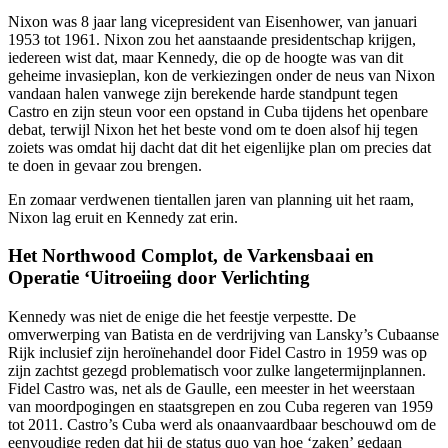
Nixon was 8 jaar lang vicepresident van Eisenhower, van januari
1953 tot 1961. Nixon zou het aanstaande presidentschap krijgen,
iedereen wist dat, maar Kennedy, die op de hoogte was van dit
geheime invasieplan, kon de verkiezingen onder de neus van Nixon
vandaan halen vanwege zijn berekende harde standpunt tegen
Castro en zijn steun voor een opstand in Cuba tijdens het openbare
debat, terwijl Nixon het het beste vond om te doen alsof hij tegen
zoiets was omdat hij dacht dat dit het eigenlijke plan om precies dat
te doen in gevaar zou brengen.
En zomaar verdwenen tientallen jaren van planning uit het raam,
Nixon lag eruit en Kennedy zat erin.
Het Northwood Complot, de Varkensbaai en
Operatie ‘Uitroeiing door Verlichting
Kennedy was niet de enige die het feestje verpestte. De
omverwerping van Batista en de verdrijving van Lansky’s Cubaanse
Rijk inclusief zijn heroïnehandel door Fidel Castro in 1959 was op
zijn zachtst gezegd problematisch voor zulke langetermijnplannen.
Fidel Castro was, net als de Gaulle, een meester in het weerstaan
van moordpogingen en staatsgrepen en zou Cuba regeren van 1959
tot 2011. Castro’s Cuba werd als onaanvaardbaar beschouwd om de
eenvoudige reden dat hij de status quo van hoe ‘zaken’ gedaan