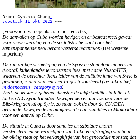
Bron: Cynthia Chung
substack 11 okt 2022 
~~~ 
[Voorwoord van openbaararchief-redactie:]
De aanvallen op Cuba worden heviger, en er bestaat reeel gevaar
voor omverwerping van de socialistische staat door het
samenspannende neoliberale westerse machtblok
(Het westerse
imperium)
De rampzalige vernietiging van de Syrische staat door binnen- en
(vooral) buitenlandse terroristenmilities, met name Nusra/HTS,
waarvan de oprichter thans leider van de militaire junta van Syrie is
geworden, is daarvan een zeer tragisch voorbeeld (zie subarchief
middenoosten | category syria
)
Zoals de westerse geheime diensten de takfiri-milities in Idlib, al-
tanf en N.O.syria trainden, bewapenden en aanvoerden voor de
Bliz-krieg aanval op Syrie, zo staan ook de door de CIA/DEA
getrainde, bewapende en aangevoerde narco-milities in Miami klaar
voor een aanval op Cuba.
De situatie in Cuba is door sancties en sabotage enorm
verslechterd, en de vernietiging van Cuba en afstraffing van haar
bevolking staat op het verlanglijstje van het genocidale monster, dat