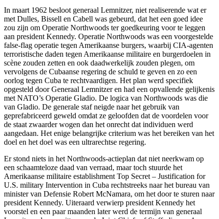
In maart 1962 besloot generaal Lemnitzer, niet realiserende wat er
met Dulles, Bissell en Cabell was gebeurd, dat het een goed idee
zou zijn om Operatie Northwoods ter goedkeuring voor te leggen
aan president Kennedy. Operatie Northwoods was een voorgestelde
false-flag operatie tegen Amerikaanse burgers, waarbij CIA-agenten
terroristische daden tegen Amerikaanse militaire en burgerdoelen in
scène zouden zetten en ook daadwerkelijk zouden plegen, om
vervolgens de Cubaanse regering de schuld te geven en zo een
oorlog tegen Cuba te rechtvaardigen. Het plan werd specifiek
opgesteld door Generaal Lemnitzer en had een opvallende gelijkenis
met NATO’s Operatie Gladio. De logica van Northwoods was die
van Gladio. De generale staf neigde naar het gebruik van
geprefabriceerd geweld omdat ze geloofden dat de voordelen voor
de staat zwaarder wogen dan het onrecht dat individuen werd
aangedaan. Het enige belangrijke criterium was het bereiken van het
doel en het doel was een ultrarechtse regering.
Er stond niets in het Northwoods-actieplan dat niet neerkwam op
een schaamteloze daad van verraad, maar toch stuurde het
Amerikaanse militaire establishment Top Secret – Justification for
U.S. military Intervention in Cuba rechtstreeks naar het bureau van
minister van Defensie Robert McNamara, om het door te sturen naar
president Kennedy. Uiteraard verwierp president Kennedy het
voorstel en een paar maanden later werd de termijn van generaal