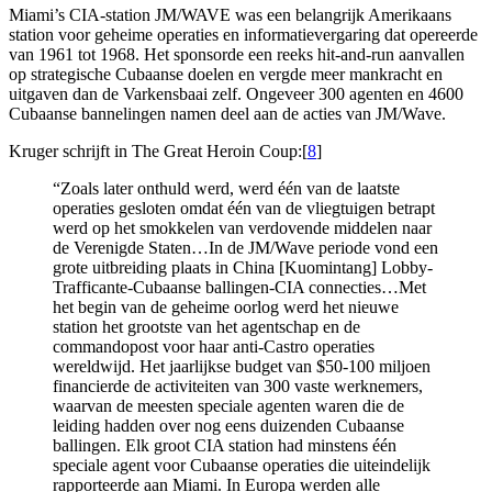
Miami’s CIA-station JM/WAVE was een belangrijk Amerikaans
station voor geheime operaties en informatievergaring dat opereerde
van 1961 tot 1968. Het sponsorde een reeks hit-and-run aanvallen
op strategische Cubaanse doelen en vergde meer mankracht en
uitgaven dan de Varkensbaai zelf. Ongeveer 300 agenten en 4600
Cubaanse bannelingen namen deel aan de acties van JM/Wave.
Kruger schrijft in The Great Heroin Coup:[
8
]
“Zoals later onthuld werd, werd één van de laatste
operaties gesloten omdat één van de vliegtuigen betrapt
werd op het smokkelen van verdovende middelen naar
de Verenigde Staten…In de JM/Wave periode vond een
grote uitbreiding plaats in China [Kuomintang] Lobby-
Trafficante-Cubaanse ballingen-CIA connecties…Met
het begin van de geheime oorlog werd het nieuwe
station het grootste van het agentschap en de
commandopost voor haar anti-Castro operaties
wereldwijd. Het jaarlijkse budget van $50-100 miljoen
financierde de activiteiten van 300 vaste werknemers,
waarvan de meesten speciale agenten waren die de
leiding hadden over nog eens duizenden Cubaanse
ballingen. Elk groot CIA station had minstens één
speciale agent voor Cubaanse operaties die uiteindelijk
rapporteerde aan Miami. In Europa werden alle