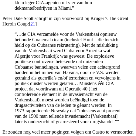
klein leger CIA-agenten uit vier van hun
dekmantelbedrijven in Miami.”
Peter Dale Scott schrijft in zijn voorwoord bij Kruger’s The Great
Heroin Coup:[
21
]
“…de CIA verzamelde voor de Varkensbaai opnieuw
het oude Guatemala team (inclusief Hunt…die toezicht
hield op de Cubaanse rekrutering). Met de mislukking
van de Varkensbaai werd Cuba voor Amerika wat
Algerije voor Frankrijk was geweest. De explosieve
politieke controverse betekende dat duizenden
Cubaanse bannelingen, waarvan velen een achtergrond
hadden in het milieu van Havana, door de V.S. werden
getraind als guerrilla’s en/of terroristen en vervolgens in
politiek duister werden gelaten… Minstens één CIA
project dat voortkwam uit Operatie 40 ( het
controlerende element in de invasiemacht van de
Varkensbaai), moest worden beëindigd toen de
drugsactiviteiten van de leden te gênant werden. In
1973 rapporteerde Newsday dat “minstens acht procent
van de 1500 man tellende invasiemacht [Varkensbaai]
later is onderzocht of gearresteerd voor drugshandel.””
Er zouden nog veel meer pogingen volgen om Castro te vermoorden