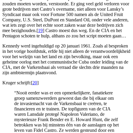
zouden moeten worden, verstoorde. Er ging veel geld verloren voor
grote bedrijven met Castro’s overname, niet alleen voor Lansky’s
Syndicaat maar ook voor Fortune 500 namen als de United Fruit
Company, U.S. Steel, DuPont en Standard Oil, onder vele anderen,
wat iets zegt over het echte soort zaken waar deze bedrijven zich
mee bezighouden.[
19
] Castro moest dus weg. En de CIA en het
Pentagon schoten te hulp, althans zo zou het script moeten gaan…
Kennedy werd ingehuldigd op 20 januari 1961. Zoals al besproken
in het vorige hoofdstuk, erfde hij niet alleen de verantwoordelijkheid
voor het welzijn van het land en zijn bevolking, maar ook een
geheime oorlog met het communistische Cuba onder leiding van de
CIA, met de Varkensbaai als verraad die slechts drie maanden na
zijn ambtstermijn plaatsvond.
Kruger schrijft:[
20
]
“Nooit eerder was er een opmerkelijkere, fanatiekere
groep samenzweerders geweest dan die bij elkaar om
de invasiemacht van de Varkensbaai te creëren, te
financieren en te trainen. De topfiguren van de CIA
waren Lansdale protegé Napoleon Valeriano, de
mysterieuze Frank Bender en E. Howard Hunt, die zelf
betrokken was bij minstens één van de aanslagen op het
leven van Fidel Castro. Ze werden gesteund door een