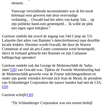
steunen.
Vanwege verschillende inconsistenties was ik het nooit
helemaal eens geweest met deze eenvoudige
verklaring… Oswald had het adres van kamp 544… op
zijn publieke hand-outs gestempeld… Ik wilde de plek
met eigen ogen bekijken.”
Garrison ontdekt dat zowel de ingang van 544 Camp als 531
Lafayette (het adres van Banister’s detectivebureau) naar dezelfde
locatie leidden. Hiermee wordt Oswald, die door de Warren
Commissie al snel als pro-Castro communist werd bestempeld,
direct in verband gebracht met Banister en zijn Cubaanse
ballingschap operaties!
Garrison ontdekt ook dat George de Mohrenschildt de ‘baby-
sitter’[
28
] van Oswald was. Tijdens de Tweede Wereldoorlog had
de Mohrenschildt gewerkt voor de Franse inlichtingendienst en
onder zijn goede vrienden bevond zich Jean de Menil, de president
van Schlumberger Corporation die nauwe banden had met de CIA.
[
29
]
Garrison schrijft:[
30
]
“De Schlumberger Corporation was een enorm bedrijf