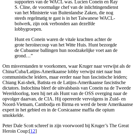
supporters van de WACL was. Lucien Conein en Ray
S. Cline, de voormalige chef van de inlichtingendienst
van het Ministerie van Buitenlandse Zaken, die nog
steeds regelmatig te gast is in het Taiwanese WACL-
bolwerk, zijn ook verbonden aan dezelfde
lobbygroepen.
Hunt en Conein waren de vitale krachten achter de
grote heroïnecoup van het Witte Huis. Hunt bezorgde
de Cubaanse ballingen hun noodzakelijke voet aan de
grond…”
Om misverstanden te voorkomen, waar Kruger naar verwijst als de
China/Cuba/Latijns-Amerikaanse lobby verwijst niet naar hun
communistische leiders, maar eerder naar hun fascistische leiders;
Chiang Kai-shek, Batista en de Latijns-Amerikaanse fascistische
dictators. Indochina bleef de uitvalsbasis van Conein na de Tweede
Wereldoorlog, toen hij net als Hunt van de OSS overging naar de
opvolger daarvan, de CIA. Hij opereerde vervolgens in Zuid- en
Noord-Vietnam, Cambodja en Birma en werd de beste Amerikaanse
expert in het gebied en in de Corsicaanse maffia die opium
smokkelde.
Peter Dale Scott schreef in zijn voorwoord bij Kruger’s The Great
Heroin Coup:[
12
]