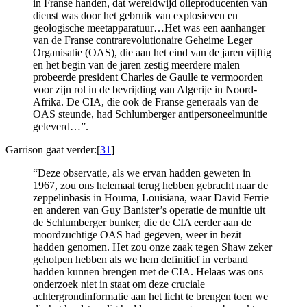
in Franse handen, dat wereldwijd olieproducenten van
dienst was door het gebruik van explosieven en
geologische meetapparatuur…Het was een aanhanger
van de Franse contrarevolutionaire Geheime Leger
Organisatie (OAS), die aan het eind van de jaren vijftig
en het begin van de jaren zestig meerdere malen
probeerde president Charles de Gaulle te vermoorden
voor zijn rol in de bevrijding van Algerije in Noord-
Afrika. De CIA, die ook de Franse generaals van de
OAS steunde, had Schlumberger antipersoneelmunitie
geleverd…”.
Garrison gaat verder:[
31
]
“Deze observatie, als we ervan hadden geweten in
1967, zou ons helemaal terug hebben gebracht naar de
zeppelinbasis in Houma, Louisiana, waar David Ferrie
en anderen van Guy Banister’s operatie de munitie uit
de Schlumberger bunker, die de CIA eerder aan de
moordzuchtige OAS had gegeven, weer in bezit
hadden genomen. Het zou onze zaak tegen Shaw zeker
geholpen hebben als we hem definitief in verband
hadden kunnen brengen met de CIA. Helaas was ons
onderzoek niet in staat om deze cruciale
achtergrondinformatie aan het licht te brengen toen we