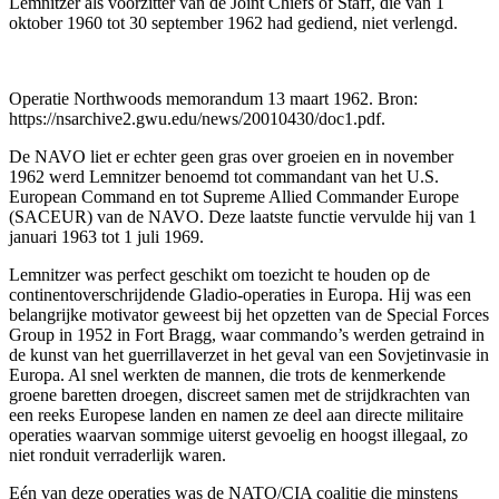
Lemnitzer als voorzitter van de Joint Chiefs of Staff, die van 1
oktober 1960 tot 30 september 1962 had gediend, niet verlengd.
Operatie Northwoods memorandum 13 maart 1962. Bron:
https://nsarchive2.gwu.edu/news/20010430/doc1.pdf.
De NAVO liet er echter geen gras over groeien en in november
1962 werd Lemnitzer benoemd tot commandant van het U.S.
European Command en tot Supreme Allied Commander Europe
(SACEUR) van de NAVO. Deze laatste functie vervulde hij van 1
januari 1963 tot 1 juli 1969.
Lemnitzer was perfect geschikt om toezicht te houden op de
continentoverschrijdende Gladio-operaties in Europa. Hij was een
belangrijke motivator geweest bij het opzetten van de Special Forces
Group in 1952 in Fort Bragg, waar commando’s werden getraind in
de kunst van het guerrillaverzet in het geval van een Sovjetinvasie in
Europa. Al snel werkten de mannen, die trots de kenmerkende
groene baretten droegen, discreet samen met de strijdkrachten van
een reeks Europese landen en namen ze deel aan directe militaire
operaties waarvan sommige uiterst gevoelig en hoogst illegaal, zo
niet ronduit verraderlijk waren.
Eén van deze operaties was de NATO/CIA coalitie die minstens