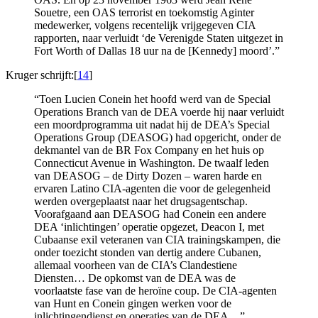
Souetre, een OAS terrorist en toekomstig Aginter
medewerker, volgens recentelijk vrijgegeven CIA
rapporten, naar verluidt ‘de Verenigde Staten uitgezet in
Fort Worth of Dallas 18 uur na de [Kennedy] moord’.”
Kruger schrijft:[
14
]
“Toen Lucien Conein het hoofd werd van de Special
Operations Branch van de DEA voerde hij naar verluidt
een moordprogramma uit nadat hij de DEA’s Special
Operations Group (DEASOG) had opgericht, onder de
dekmantel van de BR Fox Company en het huis op
Connecticut Avenue in Washington. De twaalf leden
van DEASOG – de Dirty Dozen – waren harde en
ervaren Latino CIA-agenten die voor de gelegenheid
werden overgeplaatst naar het drugsagentschap.
Voorafgaand aan DEASOG had Conein een andere
DEA ‘inlichtingen’ operatie opgezet, Deacon I, met
Cubaanse exil veteranen van CIA trainingskampen, die
onder toezicht stonden van dertig andere Cubanen,
allemaal voorheen van de CIA’s Clandestiene
Diensten… De opkomst van de DEA was de
voorlaatste fase van de heroïne coup. De CIA-agenten
van Hunt en Conein gingen werken voor de
inlichtingendienst en operaties van de DEA…”.