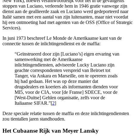
New York), hoewel verantwoordelijk voor het in de gevangenis
stoppen van Luciano, verleende hem in 1946 gratie vanwege zijn
dienst aan de geallieerde zaak en Luciano werd gedeporteerd naar
Italië samen met een aantal van zijn luitenanten, maar niet voordat
hij een ontmoeting had met agenten van de OSS (Office of Strategic
Services).
In juni 1973 beschreef Le Monde de Amerikaanse kant van de
connectie tussen de inlichtingendienst en de maffia:
“Geïnstrueerd door zijn [Luciano’s] eigen ervaring van
samenwerking met de Amerikaanse
inlichtingendiensten, adviseerde Lucky Luciano zijn
geachte correspondenten verspreid van Beiroet tot
Tanger, via Ankara en Marseille, om te opereren zoals
hij had gedaan. Het was op deze manier dat
drugsdealers en koeriers als informanten dienden voor
MI5, voor de CIA, voor [de Franse] SDECE, voor de
[West-Duitse] Gehlen organisatie, zelfs voor de
Italiaanse SIFAR.”[
2
]
Deze speciale relatie tussen de maffia en deze inlichtingendiensten
zou tientallen jaren standhouden.
Het Cubaanse Rijk van Meyer Lansky