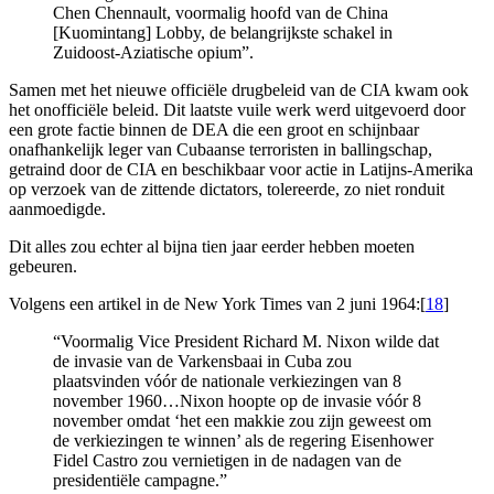
Chen Chennault, voormalig hoofd van de China
[Kuomintang] Lobby, de belangrijkste schakel in
Zuidoost-Aziatische opium”.
Samen met het nieuwe officiële drugbeleid van de CIA kwam ook
het onofficiële beleid. Dit laatste vuile werk werd uitgevoerd door
een grote factie binnen de DEA die een groot en schijnbaar
onafhankelijk leger van Cubaanse terroristen in ballingschap,
getraind door de CIA en beschikbaar voor actie in Latijns-Amerika
op verzoek van de zittende dictators, tolereerde, zo niet ronduit
aanmoedigde.
Dit alles zou echter al bijna tien jaar eerder hebben moeten
gebeuren.
Volgens een artikel in de New York Times van 2 juni 1964:[
18
]
“Voormalig Vice President Richard M. Nixon wilde dat
de invasie van de Varkensbaai in Cuba zou
plaatsvinden vóór de nationale verkiezingen van 8
november 1960…Nixon hoopte op de invasie vóór 8
november omdat ‘het een makkie zou zijn geweest om
de verkiezingen te winnen’ als de regering Eisenhower
Fidel Castro zou vernietigen in de nadagen van de
presidentiële campagne.”