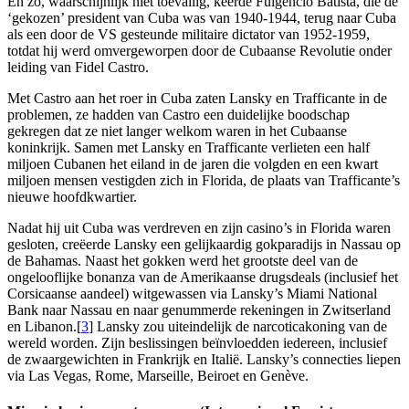
En zo, waarschijnlijk niet toevallig, keerde Fulgencio Batista, die de
‘gekozen’ president van Cuba was van 1940-1944, terug naar Cuba
als een door de VS gesteunde militaire dictator van 1952-1959,
totdat hij werd omvergeworpen door de Cubaanse Revolutie onder
leiding van Fidel Castro.
Met Castro aan het roer in Cuba zaten Lansky en Trafficante in de
problemen, ze hadden van Castro een duidelijke boodschap
gekregen dat ze niet langer welkom waren in het Cubaanse
koninkrijk. Samen met Lansky en Trafficante verlieten een half
miljoen Cubanen het eiland in de jaren die volgden en een kwart
miljoen mensen vestigden zich in Florida, de plaats van Trafficante’s
nieuwe hoofdkwartier.
Nadat hij uit Cuba was verdreven en zijn casino’s in Florida waren
gesloten, creëerde Lansky een gelijkaardig gokparadijs in Nassau op
de Bahamas. Naast het gokken werd het grootste deel van de
ongelooflijke bonanza van de Amerikaanse drugsdeals (inclusief het
Corsicaanse aandeel) witgewassen via Lansky’s Miami National
Bank naar Nassau en naar genummerde rekeningen in Zwitserland
en Libanon.[
3
] Lansky zou uiteindelijk de narcoticakoning van de
wereld worden. Zijn beslissingen beïnvloedden iedereen, inclusief
de zwaargewichten in Frankrijk en Italië. Lansky’s connecties liepen
via Las Vegas, Rome, Marseille, Beiroet en Genève.