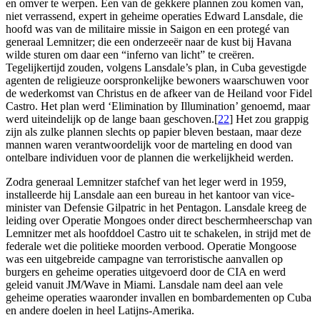
en omver te werpen. Een van de gekkere plannen zou komen van,
niet verrassend, expert in geheime operaties Edward Lansdale, die
hoofd was van de militaire missie in Saigon en een protegé van
generaal Lemnitzer; die een onderzeeër naar de kust bij Havana
wilde sturen om daar een “inferno van licht” te creëren.
Tegelijkertijd zouden, volgens Lansdale’s plan, in Cuba gevestigde
agenten de religieuze oorspronkelijke bewoners waarschuwen voor
de wederkomst van Christus en de afkeer van de Heiland voor Fidel
Castro. Het plan werd ‘Elimination by Illumination’ genoemd, maar
werd uiteindelijk op de lange baan geschoven.[
22
] Het zou grappig
zijn als zulke plannen slechts op papier bleven bestaan, maar deze
mannen waren verantwoordelijk voor de marteling en dood van
ontelbare individuen voor de plannen die werkelijkheid werden.
Zodra generaal Lemnitzer stafchef van het leger werd in 1959,
installeerde hij Lansdale aan een bureau in het kantoor van vice-
minister van Defensie Gilpatric in het Pentagon. Lansdale kreeg de
leiding over Operatie Mongoes onder direct beschermheerschap van
Lemnitzer met als hoofddoel Castro uit te schakelen, in strijd met de
federale wet die politieke moorden verbood. Operatie Mongoose
was een uitgebreide campagne van terroristische aanvallen op
burgers en geheime operaties uitgevoerd door de CIA en werd
geleid vanuit JM/Wave in Miami. Lansdale nam deel aan vele
geheime operaties waaronder invallen en bombardementen op Cuba
en andere doelen in heel Latijns-Amerika.