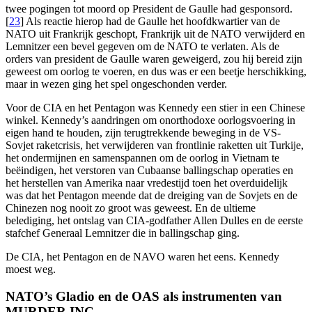
twee pogingen tot moord op President de Gaulle had gesponsord.
[
23
] Als reactie hierop had de Gaulle het hoofdkwartier van de
NATO uit Frankrijk geschopt, Frankrijk uit de NATO verwijderd en
Lemnitzer een bevel gegeven om de NATO te verlaten. Als de
orders van president de Gaulle waren geweigerd, zou hij bereid zijn
geweest om oorlog te voeren, en dus was er een beetje herschikking,
maar in wezen ging het spel ongeschonden verder.
Voor de CIA en het Pentagon was Kennedy een stier in een Chinese
winkel. Kennedy’s aandringen om onorthodoxe oorlogsvoering in
eigen hand te houden, zijn terugtrekkende beweging in de VS-
Sovjet raketcrisis, het verwijderen van frontlinie raketten uit Turkije,
het ondermijnen en samenspannen om de oorlog in Vietnam te
beëindigen, het verstoren van Cubaanse ballingschap operaties en
het herstellen van Amerika naar vredestijd toen het overduidelijk
was dat het Pentagon meende dat de dreiging van de Sovjets en de
Chinezen nog nooit zo groot was geweest. En de ultieme
belediging, het ontslag van CIA-godfather Allen Dulles en de eerste
stafchef Generaal Lemnitzer die in ballingschap ging.
De CIA, het Pentagon en de NAVO waren het eens. Kennedy
moest weg.
NATO’s Gladio en de OAS als instrumenten van
MURDER INC.