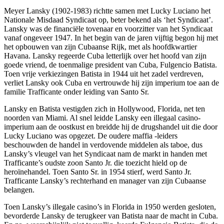
Meyer Lansky (1902-1983) richtte samen met Lucky Luciano het
Nationale Misdaad Syndicaat op, beter bekend als ‘het Syndicaat’.
Lansky was de financiële tovenaar en voorzitter van het Syndicaat
vanaf ongeveer 1947. In het begin van de jaren vijftig begon hij met
het opbouwen van zijn Cubaanse Rijk, met als hoofdkwartier
Havana. Lansky regeerde Cuba letterlijk over het hoofd van zijn
goede vriend, de toenmalige president van Cuba, Fulgencio Batista.
Toen vrije verkiezingen Batista in 1944 uit het zadel verdreven,
verliet Lansky ook Cuba en vertrouwde hij zijn imperium toe aan de
familie Trafficante onder leiding van Santo Sr.
Lansky en Batista vestigden zich in Hollywood, Florida, net ten
noorden van Miami. Al snel leidde Lansky een illegaal casino-
imperium aan de oostkust en breidde hij de drugshandel uit die door
Lucky Luciano was opgezet. De oudere maffia -leiders
beschouwden de handel in verdovende middelen als taboe, dus
Lansky’s vleugel van het Syndicaat nam de markt in handen met
Trafficante’s oudste zoon Santo Jr. die toezicht hield op de
heroïnehandel. Toen Santo Sr. in 1954 stierf, werd Santo Jr.
Trafficante Lansky’s rechterhand en manager van zijn Cubaanse
belangen.
Toen Lansky’s illegale casino’s in Florida in 1950 werden gesloten,
bevorderde Lansky de terugkeer van Batista naar de macht in Cuba.