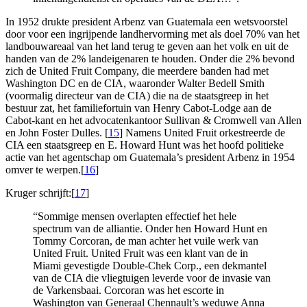
In 1952 drukte president Arbenz van Guatemala een wetsvoorstel
door voor een ingrijpende landhervorming met als doel 70% van het
landbouwareaal van het land terug te geven aan het volk en uit de
handen van de 2% landeigenaren te houden. Onder die 2% bevond
zich de United Fruit Company, die meerdere banden had met
Washington DC en de CIA, waaronder Walter Bedell Smith
(voormalig directeur van de CIA) die na de staatsgreep in het
bestuur zat, het familiefortuin van Henry Cabot-Lodge aan de
Cabot-kant en het advocatenkantoor Sullivan & Cromwell van Allen
en John Foster Dulles. [
15
] Namens United Fruit orkestreerde de
CIA een staatsgreep en E. Howard Hunt was het hoofd politieke
actie van het agentschap om Guatemala’s president Arbenz in 1954
omver te werpen.[
16
]
Kruger schrijft:[
17
]
“Sommige mensen overlapten effectief het hele
spectrum van de alliantie. Onder hen Howard Hunt en
Tommy Corcoran, de man achter het vuile werk van
United Fruit. United Fruit was een klant van de in
Miami gevestigde Double-Chek Corp., een dekmantel
van de CIA die vliegtuigen leverde voor de invasie van
de Varkensbaai. Corcoran was het escorte in
Washington van Generaal Chennault’s weduwe Anna