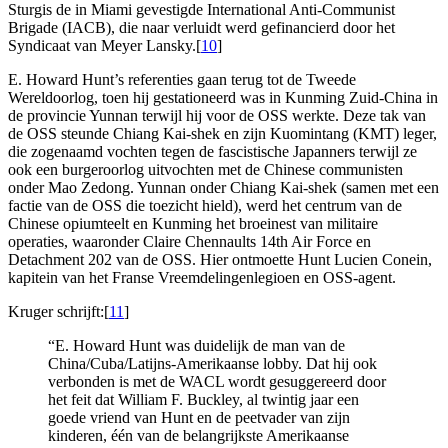
Sturgis de in Miami gevestigde International Anti-Communist
Brigade (IACB), die naar verluidt werd gefinancierd door het
Syndicaat van Meyer Lansky.[
10
]
E. Howard Hunt’s referenties gaan terug tot de Tweede
Wereldoorlog, toen hij gestationeerd was in Kunming Zuid-China in
de provincie Yunnan terwijl hij voor de OSS werkte. Deze tak van
de OSS steunde Chiang Kai-shek en zijn Kuomintang (KMT) leger,
die zogenaamd vochten tegen de fascistische Japanners terwijl ze
ook een burgeroorlog uitvochten met de Chinese communisten
onder Mao Zedong. Yunnan onder Chiang Kai-shek (samen met een
factie van de OSS die toezicht hield), werd het centrum van de
Chinese opiumteelt en Kunming het broeinest van militaire
operaties, waaronder Claire Chennaults 14th Air Force en
Detachment 202 van de OSS. Hier ontmoette Hunt Lucien Conein,
kapitein van het Franse Vreemdelingenlegioen en OSS-agent.
Kruger schrijft:[
11
]
“E. Howard Hunt was duidelijk de man van de
China/Cuba/Latijns-Amerikaanse lobby. Dat hij ook
verbonden is met de WACL wordt gesuggereerd door
het feit dat William F. Buckley, al twintig jaar een
goede vriend van Hunt en de peetvader van zijn
kinderen, één van de belangrijkste Amerikaanse