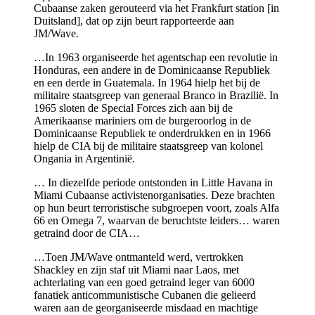
Cubaanse zaken gerouteerd via het Frankfurt station [in
Duitsland], dat op zijn beurt rapporteerde aan
JM/Wave.
…In 1963 organiseerde het agentschap een revolutie in
Honduras, een andere in de Dominicaanse Republiek
en een derde in Guatemala. In 1964 hielp het bij de
militaire staatsgreep van generaal Branco in Brazilië. In
1965 sloten de Special Forces zich aan bij de
Amerikaanse mariniers om de burgeroorlog in de
Dominicaanse Republiek te onderdrukken en in 1966
hielp de CIA bij de militaire staatsgreep van kolonel
Ongania in Argentinië.
… In diezelfde periode ontstonden in Little Havana in
Miami Cubaanse activistenorganisaties. Deze brachten
op hun beurt terroristische subgroepen voort, zoals Alfa
66 en Omega 7, waarvan de beruchtste leiders… waren
getraind door de CIA…
…Toen JM/Wave ontmanteld werd, vertrokken
Shackley en zijn staf uit Miami naar Laos, met
achterlating van een goed getraind leger van 6000
fanatiek anticommunistische Cubanen die gelieerd
waren aan de georganiseerde misdaad en machtige