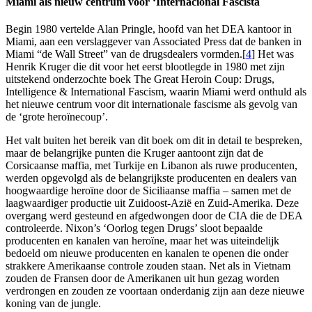
Miami als nieuw centrum voor ‘Internacional Fascista
Begin 1980 vertelde Alan Pringle, hoofd van het DEA kantoor in
Miami, aan een verslaggever van Associated Press dat de banken in
Miami “de Wall Street” van de drugsdealers vormden.[
4
] Het was
Henrik Kruger die dit voor het eerst blootlegde in 1980 met zijn
uitstekend onderzochte boek The Great Heroin Coup: Drugs,
Intelligence & International Fascism, waarin Miami werd onthuld als
het nieuwe centrum voor dit internationale fascisme als gevolg van
de ‘grote heroïnecoup’.
Het valt buiten het bereik van dit boek om dit in detail te bespreken,
maar de belangrijke punten die Kruger aantoont zijn dat de
Corsicaanse maffia, met Turkije en Libanon als ruwe producenten,
werden opgevolgd als de belangrijkste producenten en dealers van
hoogwaardige heroïne door de Siciliaanse maffia – samen met de
laagwaardiger productie uit Zuidoost-Azië en Zuid-Amerika. Deze
overgang werd gesteund en afgedwongen door de CIA die de DEA
controleerde. Nixon’s ‘Oorlog tegen Drugs’ sloot bepaalde
producenten en kanalen van heroïne, maar het was uiteindelijk
bedoeld om nieuwe producenten en kanalen te openen die onder
strakkere Amerikaanse controle zouden staan. Net als in Vietnam
zouden de Fransen door de Amerikanen uit hun gezag worden
verdrongen en zouden ze voortaan onderdanig zijn aan deze nieuwe
koning van de jungle.