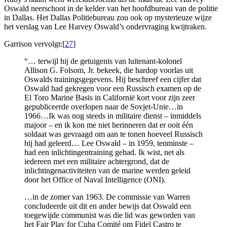
Oswald neerschoot in de kelder van het hoofdbureau van de politie
in Dallas. Het Dallas Politiebureau zou ook op mysterieuze wijze
het verslag van Lee Harvey Oswald’s ondervraging kwijtraken.
Garrison vervolgt:[
27
]
“… terwijl hij de getuigenis van luitenant-kolonel
Allison G. Folsom, Jr. bekeek, die hardop voorlas uit
Oswalds trainingsgegevens. Hij beschreef een cijfer dat
Oswald had gekregen voor een Russisch examen op de
El Toro Marine Basis in Californië kort voor zijn zeer
gepubliceerde overlopen naar de Sovjet-Unie…in
1966…Ik was nog steeds in militaire dienst – inmiddels
majoor – en ik kon me niet herinneren dat er ooit één
soldaat was gevraagd om aan te tonen hoeveel Russisch
hij had geleerd… Lee Oswald – in 1959, tenminste –
had een inlichtingentraining gehad. Ik wist, net als
iedereen met een militaire achtergrond, dat de
inlichtingenactiviteiten van de marine werden geleid
door het Office of Naval Intelligence (ONI).
…in de zomer van 1963. De commissie van Warren
concludeerde uit dit en ander bewijs dat Oswald een
toegewijde communist was die lid was geworden van
het Fair Play for Cuba Comité om Fidel Castro te