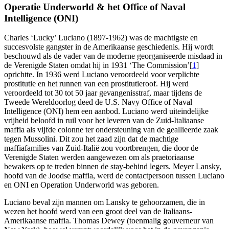
Operatie Underworld & het Office of Naval
Intelligence (ONI)
Charles ‘Lucky’ Luciano (1897-1962) was de machtigste en
succesvolste gangster in de Amerikaanse geschiedenis. Hij wordt
beschouwd als de vader van de moderne georganiseerde misdaad in
de Verenigde Staten omdat hij in 1931 ‘The Commission’[
1
]
oprichtte. In 1936 werd Luciano veroordeeld voor verplichte
prostitutie en het runnen van een prostitutieroof. Hij werd
veroordeeld tot 30 tot 50 jaar gevangenisstraf, maar tijdens de
Tweede Wereldoorlog deed de U.S. Navy Office of Naval
Intelligence (ONI) hem een aanbod. Luciano werd uiteindelijke
vrijheid beloofd in ruil voor het leveren van de Zuid-Italiaanse
maffia als vijfde colonne ter ondersteuning van de geallieerde zaak
tegen Mussolini. Dit zou het zaad zijn dat de machtige
maffiafamilies van Zuid-Italië zou voortbrengen, die door de
Verenigde Staten werden aangewezen om als praetoriaanse
bewakers op te treden binnen de stay-behind legers. Meyer Lansky,
hoofd van de Joodse maffia, werd de contactpersoon tussen Luciano
en ONI en Operation Underworld was geboren.
Luciano beval zijn mannen om Lansky te gehoorzamen, die in
wezen het hoofd werd van een groot deel van de Italiaans-
Amerikaanse maffia. Thomas Dewey (toenmalig gouverneur van