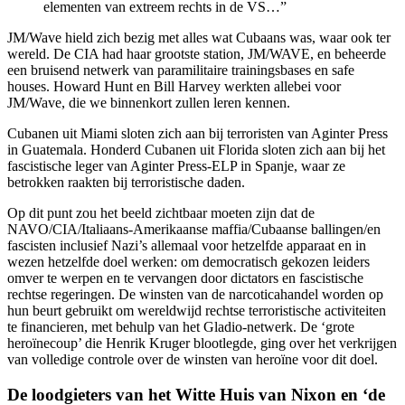
elementen van extreem rechts in de VS…”
JM/Wave hield zich bezig met alles wat Cubaans was, waar ook ter
wereld. De CIA had haar grootste station, JM/WAVE, en beheerde
een bruisend netwerk van paramilitaire trainingsbases en safe
houses. Howard Hunt en Bill Harvey werkten allebei voor
JM/Wave, die we binnenkort zullen leren kennen.
Cubanen uit Miami sloten zich aan bij terroristen van Aginter Press
in Guatemala. Honderd Cubanen uit Florida sloten zich aan bij het
fascistische leger van Aginter Press-ELP in Spanje, waar ze
betrokken raakten bij terroristische daden.
Op dit punt zou het beeld zichtbaar moeten zijn dat de
NAVO/CIA/Italiaans-Amerikaanse maffia/Cubaanse ballingen/en
fascisten inclusief Nazi’s allemaal voor hetzelfde apparaat en in
wezen hetzelfde doel werken: om democratisch gekozen leiders
omver te werpen en te vervangen door dictators en fascistische
rechtse regeringen. De winsten van de narcoticahandel worden op
hun beurt gebruikt om wereldwijd rechtse terroristische activiteiten
te financieren, met behulp van het Gladio-netwerk. De ‘grote
heroïnecoup’ die Henrik Kruger blootlegde, ging over het verkrijgen
van volledige controle over de winsten van heroïne voor dit doel.
De loodgieters van het Witte Huis van Nixon en ‘de