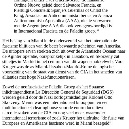
Ordine Nuovo geleid door Salvatore Francia, en
Pierluigi Concutelli; Spanje’s Guerillas of Christ the
King, Associacion Anticommunista Iberica en Alianza
Anticommunista Apostolica (AAA), niet te verwarren
met de Argentijnse AAA die ook vertegenwoordigd is
in Internacional Fascista en de Paladin groep. “
Het belang van Miami in de onderwereld van het internationale
fascisme blijft een van de beter bewaarde geheimen van Amerika.
De uitlopers ervan strekten zich uit over de Atlantische Oceaan naar
de Aginter-operatie, oorspronkelijk in Lissabon, en Skorzeny zat
stilletjes in Madrid in het centrum van dit wapensmokkelweb. Voor
Kruger was de as Miami-Lissabon-Madrid-Rome de logische
voortzetting van de staat van dienst van de CIA in het smeden van
allianties met hoge Nazi-functionarissen.
Zowel de neofascistische Paladin Groep als het Spaanse
inlichtingendienst La Dirección General de Seguridad (DGS)
werden geleid door de Nazi oorlogsmisdadiger Kolonel Otto
Skorzeny. Miami was een internationaal knooppunt en een
multifunctioneel clearinghouse voor de enorm lucratieve
narcoticazaken van de CIA en nog veel meer, waaronder
internationaal terrorisme of zoals Kruger het uitdrukte “de fusie van
Europees en Amerikaans fascisme werd in Miami bezegeld”.