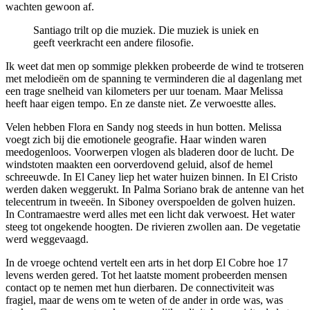
wachten gewoon af.
Santiago trilt op die muziek. Die muziek is uniek en
geeft veerkracht een andere filosofie.
Ik weet dat men op sommige plekken probeerde de wind te trotseren
met melodieën om de spanning te verminderen die al dagenlang met
een trage snelheid van kilometers per uur toenam. Maar Melissa
heeft haar eigen tempo. En ze danste niet. Ze verwoestte alles.
Velen hebben Flora en Sandy nog steeds in hun botten. Melissa
voegt zich bij die emotionele geografie. Haar winden waren
meedogenloos. Voorwerpen vlogen als bladeren door de lucht. De
windstoten maakten een oorverdovend geluid, alsof de hemel
schreeuwde. In El Caney liep het water huizen binnen. In El Cristo
werden daken weggerukt. In Palma Soriano brak de antenne van het
telecentrum in tweeën. In Siboney overspoelden de golven huizen.
In Contramaestre werd alles met een licht dak verwoest. Het water
steeg tot ongekende hoogten. De rivieren zwollen aan. De vegetatie
werd weggevaagd.
In de vroege ochtend vertelt een arts in het dorp El Cobre hoe 17
levens werden gered. Tot het laatste moment probeerden mensen
contact op te nemen met hun dierbaren. De connectiviteit was
fragiel, maar de wens om te weten of de ander in orde was, was