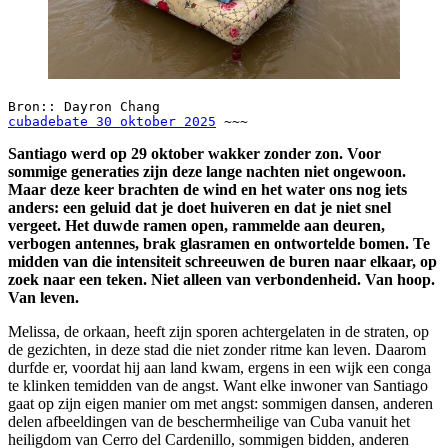
Bron:: Dayron Chang 
cubadebate 30 oktober 2025
 ~~~  
Santiago werd op 29 oktober wakker zonder zon. Voor
sommige generaties zijn deze lange nachten niet ongewoon.
Maar deze keer brachten de wind en het water ons nog iets
anders: een geluid dat je doet huiveren en dat je niet snel
vergeet. Het duwde ramen open, rammelde aan deuren,
verbogen antennes, brak glasramen en ontwortelde bomen. Te
midden van die intensiteit schreeuwen de buren naar elkaar, op
zoek naar een teken. Niet alleen van verbondenheid. Van hoop.
Van leven.
Melissa, de orkaan, heeft zijn sporen achtergelaten in de straten, op
de gezichten, in deze stad die niet zonder ritme kan leven. Daarom
durfde er, voordat hij aan land kwam, ergens in een wijk een conga
te klinken temidden van de angst. Want elke inwoner van Santiago
gaat op zijn eigen manier om met angst: sommigen dansen, anderen
delen afbeeldingen van de beschermheilige van Cuba vanuit het
heiligdom van Cerro del Cardenillo, sommigen bidden, anderen