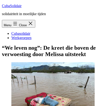
Skip
CubaSolidair
to
solidairiteit in moeilijke tijden
content
Menu
Close
Cubasolidair
Werkgroepen
“We leven nog”: De kreet die boven de
verwoesting door Melissa uitsteekt