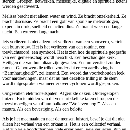
sterker. Groepen, netwerken, menselijke, digitale en spirituele ketens
werden geactiveerd.
Melissa bracht niet alleen water en wind. Ze bracht onzekerheid. Ze
bracht discussie. Ze bracht een golf van spontane meteorologen,
experts in druk, snelheid en actieradius. Ze bracht weer een lange
nacht. Een extreem lange nacht.
Iets verliezen is niet alleen het verliezen van een voorwerp, vertelt
een buurvrouw. Het is het verliezen van een routine, een
toevluchtsoord, een symbool. Het is zien hoe de spirituele geografie
van een gemeenschap wordt herschikt. Een beschadigde kerk.
Heiligen die van hun altaar zijn gevallen. Een universiteit zonder
ramen. Gebouwen die trillen zonder dat er een aardbeving is.
“Barmhartigheid?”, zei iemand. Een woord dat voorbehouden leek
voor aardbevingen, maar dat nu met dezelfde trilling in de stem
wordt uitgesproken wanneer er over cyclonen wordt gesproken.
Omgevallen elektriciteitspalen. Afgerukte daken. Ondergelopen
huizen. En temidden van dit verschrikkelijke tafereel roepen de
meest moedigen vanaf hun balkons: “We leven nog!”. Als een
mantra. Als een bevestiging. Als een belofte.
Als je het meemaakt en naar de mensen luistert, besef je dat dit niet
alleen het verhaal van een orkaan is. Het is een collectief verhaal.
Het zijn vele boodschappen, vele ervaringen, vele verliezen. Pijn en