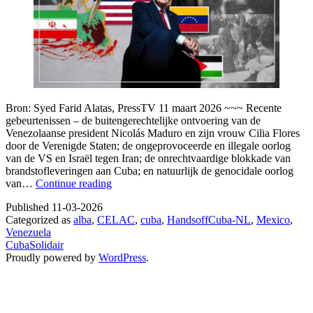
Bron: Syed Farid Alatas, PressTV 11 maart 2026 ~~~ Recente
gebeurtenissen – de buitengerechtelijke ontvoering van de
Venezolaanse president Nicolás Maduro en zijn vrouw Cilia Flores
door de Verenigde Staten; de ongeprovoceerde en illegale oorlog
van de VS en Israël tegen Iran; de onrechtvaardige blokkade van
brandstofleveringen aan Cuba; en natuurlijk de genocidale oorlog
Waarom
van…
Continue reading
de
Published
11-03-2026
mondiale
Categorized as
alba
,
CELAC
,
cuba
,
HandsoffCuba-NL
,
Mexico
,
meerderheid
Venezuela
zich
CubaSolidair
moet
Proudly powered by
WordPress
.
verenigen
tegen
het
Amerikaanse
imperialisme