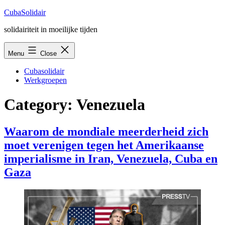
Skip
CubaSolidair
to
solidairiteit in moeilijke tijden
content
Menu
Close
Cubasolidair
Werkgroepen
Category:
Venezuela
Waarom de mondiale meerderheid zich
moet verenigen tegen het Amerikaanse
imperialisme in Iran, Venezuela, Cuba en
Gaza